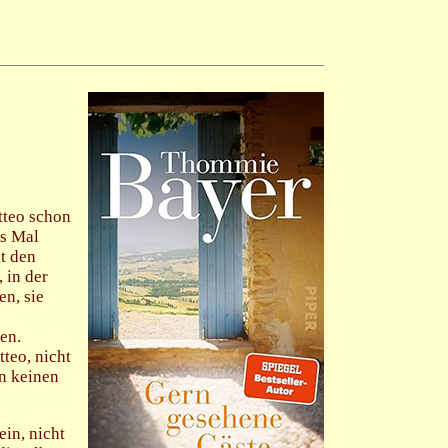
tteo schon
es Mal
t den
 in der
en, sie
en.
teo, nicht
hn keinen
ein, nicht