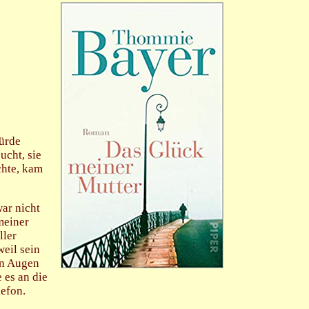
würde
ucht, sie
chte, kam
war nicht
meiner
ller
eil sein
en Augen
 es an die
lefon.