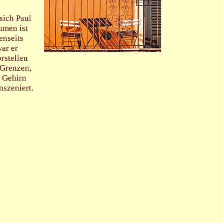
sich Paul
umen ist
enseits
war er
rstellen
 Grenzen,
s Gehirn
nszeniert.