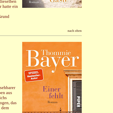
 dieselben
r hatte ein
 Grund
nach oben
bsehbarer
ben aus
ichs
zogen, das
t dem