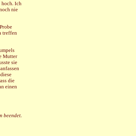
e hoch. Ich
 noch nie
 Probe
a treffen
kumpels
e Mutter
sste sie
 anfassen
 diese
dass die
an einen
n beendet.