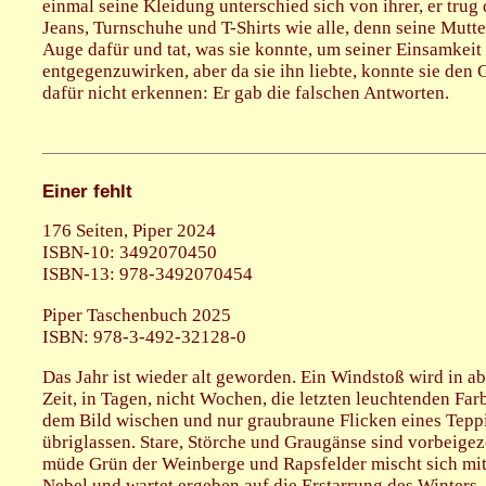
einmal seine Kleidung unterschied sich von ihrer, er trug
Jeans, Turnschuhe und T-Shirts wie alle, denn seine Mutte
Auge dafür und tat, was sie konnte, um seiner Einsamkeit
entgegenzuwirken, aber da sie ihn liebte, konnte sie den
dafür nicht erkennen: Er gab die falschen Antworten.
Einer fehlt
176 Seiten, Piper 2024
ISBN-10: 3492070450
ISBN-13: 978-3492070454
Piper Taschenbuch 2025
ISBN: 978-3-492-32128-0
Das Jahr ist wieder alt geworden. Ein Windstoß wird in a
Zeit, in Tagen, nicht Wochen, die letzten leuchtenden Far
dem Bild wischen und nur graubraune Flicken eines Tepp
übriglassen. Stare, Störche und Graugänse sind vorbeige
müde Grün der Weinberge und Rapsfelder mischt sich mi
Nebel und wartet ergeben auf die Erstarrung des Winters.