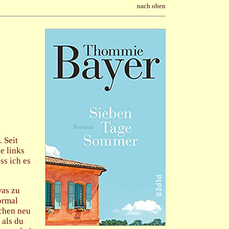
nach oben
 Seit
se links
ss ich es
was zu
normal
chen neu
 als du