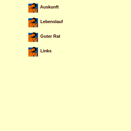
Auskunft
Lebenslauf
Guter Rat
Links